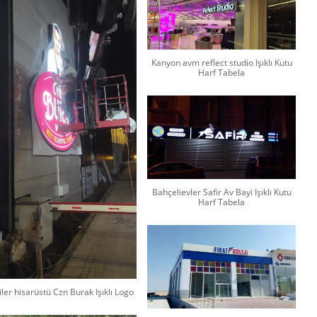
Kanyon avm reflect studio Işıklı Kutu
Harf Tabela
Bahçelievler Safir Av Bayi Işıklı Kutu
Harf Tabela
iler hisarüstü Czn Burak Işıklı Logo