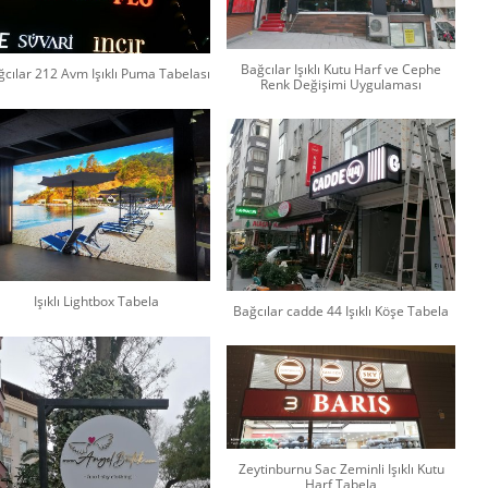
Bağcılar Işıklı Kutu Harf ve Cephe
ğcılar 212 Avm Işıklı Puma Tabelası
Renk Değişimi Uygulaması
Işıklı Lightbox Tabela
Bağcılar cadde 44 Işıklı Köşe Tabela
Zeytinburnu Sac Zeminli Işıklı Kutu
Harf Tabela