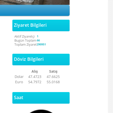
Ziyaret Bilgileri
Aktif Ziyaretçi
1
Bugün Toplam
66
Toplam Ziyaret
290951
Döviz Bilgileri
Alış
Satış
Dolar
47.4723
47.6625
Euro
54.7972
55.0168
Saat