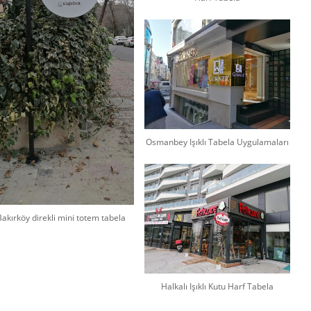
Osmanbey Işıklı Tabela Uygulamaları
Bakırköy direkli mini totem tabela
Halkalı Işıklı Kutu Harf Tabela