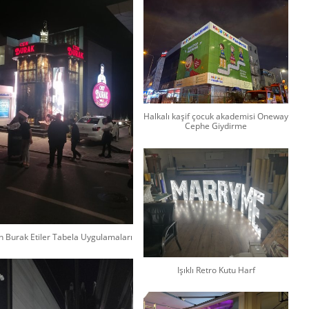
Halkalı kaşif çocuk akademisi Oneway
Cephe Giydirme
n Burak Etiler Tabela Uygulamaları
Işıklı Retro Kutu Harf