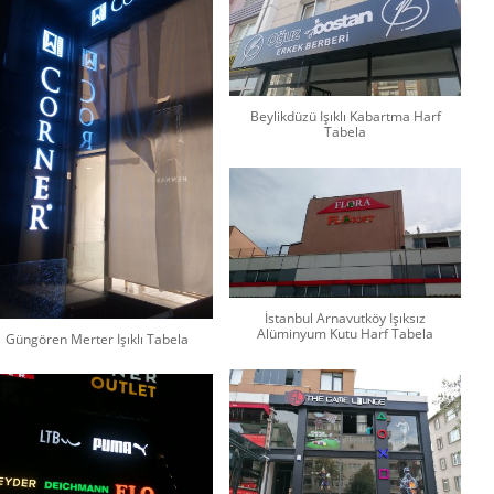
Beylikdüzü Işıklı Kabartma Harf
Tabela
İstanbul Arnavutköy Işıksız
Alüminyum Kutu Harf Tabela
Güngören Merter Işıklı Tabela