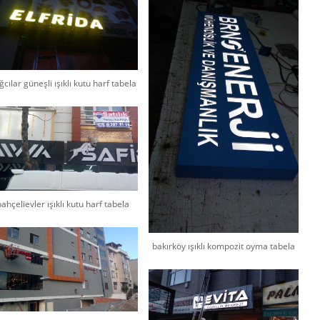
ğcılar güneşli ışıklı kutu harf tabela
bahçelievler ışıklı kutu harf tabela
bakırköy ışıklı kompozit oyma tabela