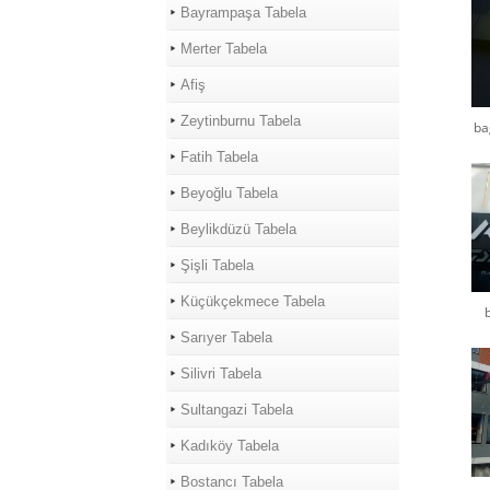
Bayrampaşa Tabela
Merter Tabela
Afiş
Zeytinburnu Tabela
ba
Fatih Tabela
Beyoğlu Tabela
Beylikdüzü Tabela
Şişli Tabela
Küçükçekmece Tabela
Sarıyer Tabela
Silivri Tabela
Sultangazi Tabela
Kadıköy Tabela
Bostancı Tabela