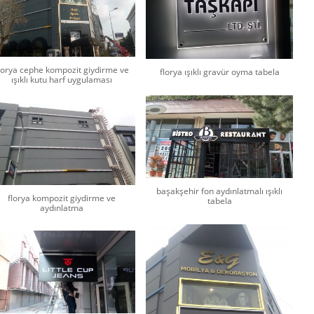
lorya cephe kompozit giydirme ve
florya ışıklı gravür oyma tabela
ışıklı kutu harf uygulaması
başakşehir fon aydınlatmalı ışıklı
florya kompozit giydirme ve
tabela
aydınlatma