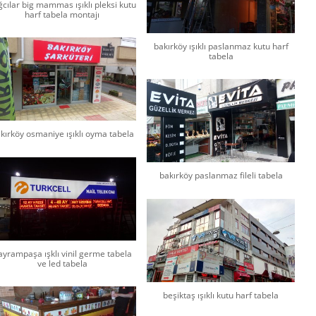
cılar big mammas ışıklı pleksi kutu
harf tabela montajı
bakırköy ışıklı paslanmaz kutu harf
tabela
kırköy osmaniye ışıklı oyma tabela
bakırköy paslanmaz fileli tabela
ayrampaşa ışklı vinil germe tabela
ve led tabela
beşiktaş ışıklı kutu harf tabela