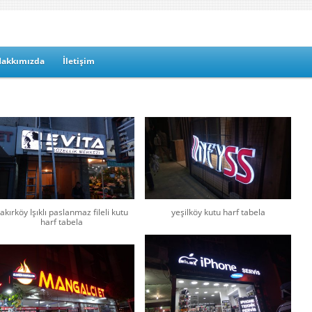
Hakkımızda
İletişim
akırköy Işıklı paslanmaz fileli kutu
yeşilköy kutu harf tabela
harf tabela