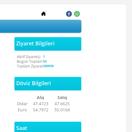
Ziyaret Bilgileri
Aktif Ziyaretçi
1
Bugün Toplam
54
Toplam Ziyaret
290939
Döviz Bilgileri
Alış
Satış
Dolar
47.4723
47.6625
Euro
54.7972
55.0168
Saat