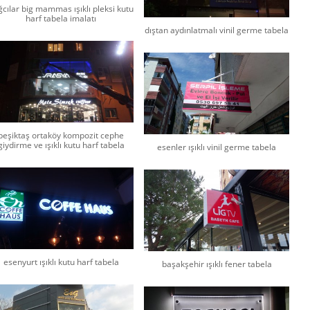
cılar big mammas ışıklı pleksi kutu
harf tabela imalatı
dıştan aydınlatmalı vinil germe tabela
beşiktaş ortaköy kompozit cephe
giydirme ve ışıklı kutu harf tabela
esenler ışıklı vinil germe tabela
esenyurt ışıklı kutu harf tabela
başakşehir ışıklı fener tabela