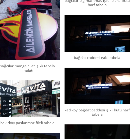
bağcılar big mammas ışıklı pleksi kutu
harf tabela
bağdat caddesi ışıklı tabela
bağcılar mangalcı et ışıklı tabela
imalatı
kadıköy bağdat caddesi ışıklı kutu harf
tabela
bakırköy paslanmaz fileli tabela