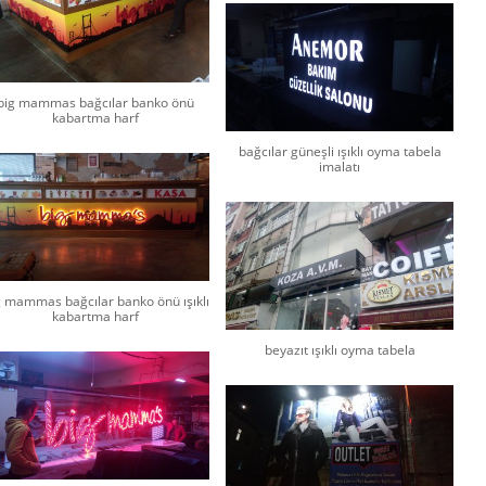
big mammas bağcılar banko önü
kabartma harf
bağcılar güneşli ışıklı oyma tabela
imalatı
g mammas bağcılar banko önü ışıklı
kabartma harf
beyazıt ışıklı oyma tabela