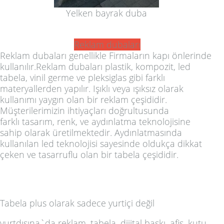
Yelken bayrak duba
Reklam dubaları
Reklam dubaları
genellikle Firmaların kapı önlerinde
kullanılır
.Reklam dubaları
plastik,
kompozit
,
led
tabela
,
vinil germe
ve
pleksiglas
gibi farklı
materyallerden yapılır. Işıklı veya ışıksız olarak
kullanımı yaygın olan bir
reklam
çeşididir.
Müşterilerimizin ihtiyaçları doğrultusunda
farklı
tasarım
, renk, ve aydınlatma teknolojisine
sahip olarak üretilmektedir. Aydınlatmasında
kullanılan led teknolojisi sayesinde oldukça dikkat
çeken ve tasarruflu olan bir
tabela
çeşididir.
Tabela plus olarak sadece yurtiçi değil
yurtdışına`da
reklam, tabela, dijital baskı, afiş, kutu