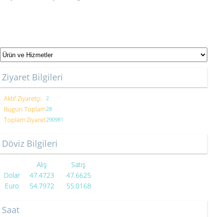
Ziyaret Bilgileri
Aktif Ziyaretçi
2
Bugün Toplam
28
Toplam Ziyaret
290981
Döviz Bilgileri
Alış
Satış
Dolar
47.4723
47.6625
Euro
54.7972
55.0168
Saat