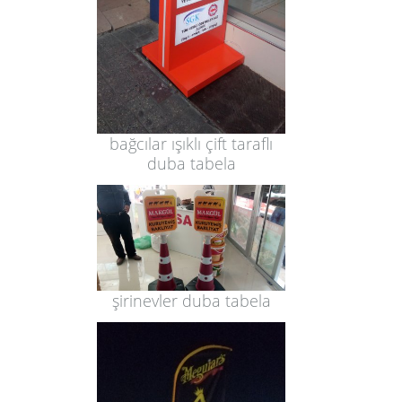
bağcılar ışıklı çift taraflı
duba tabela
şirinevler duba tabela