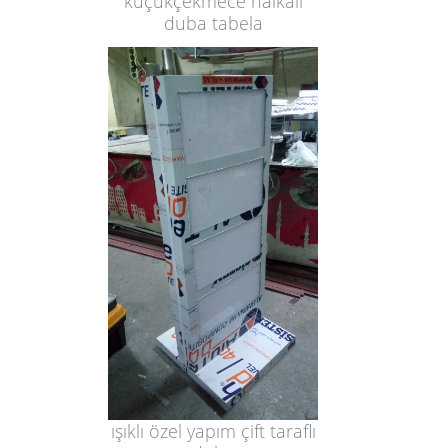
küçükçekmece halkalı
duba tabela
ışıklı özel yapım çift taraflı