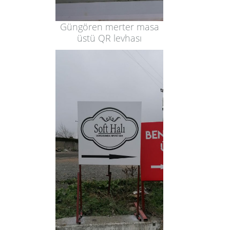
Güngören merter masa
üstü QR levhası