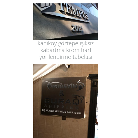
kadıköy göztepe ışıksız
kabartma krom harf
yönlendirme tabelası