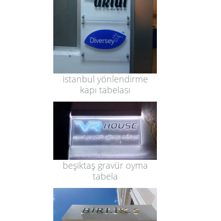
istanbul yönlendirme
kapı tabelası
beşiktaş gravür oyma
tabela