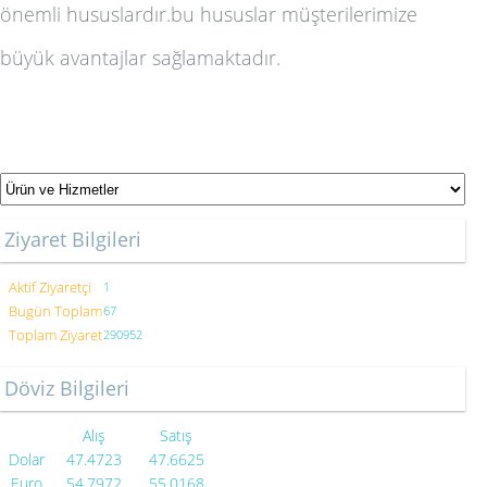
önemli hususlardır.bu hususlar müşterilerimize
büyük avantajlar sağlamaktadır.
Ziyaret Bilgileri
Aktif Ziyaretçi
1
Bugün Toplam
67
Toplam Ziyaret
290952
Döviz Bilgileri
Alış
Satış
Dolar
47.4723
47.6625
Euro
54.7972
55.0168