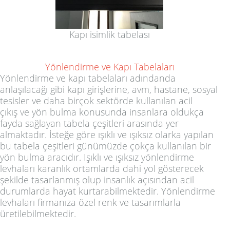
Kapı isimlik tabelası
Yönlendirme ve Kapı Tabelaları
Yönlendirme ve kapı tabelaları
adındanda
anlaşılacağı gibi kapı girişlerine,
avm, hastane, sosyal
tesisler
ve daha birçok sektörde kullanılan
acil
çıkış
ve yön bulma konusunda insanlara oldukça
fayda sağlayan
tabela çeşitleri
arasında yer
almaktadır. İsteğe göre ışıklı ve ışıksız olarka yapılan
bu tabela çeşitleri günümüzde çokça kullanılan bir
yön bulma aracıdır.
Işıklı ve ışıksız yönlendirme
levhaları
karanlık ortamlarda dahi yol gösterecek
şekilde tasarlanmış olup insanlık açısından acil
durumlarda hayat kurtarabilmektedir.
Yönlendirme
levhaları
firmanıza özel renk ve tasarımlarla
üretilebilmektedir.