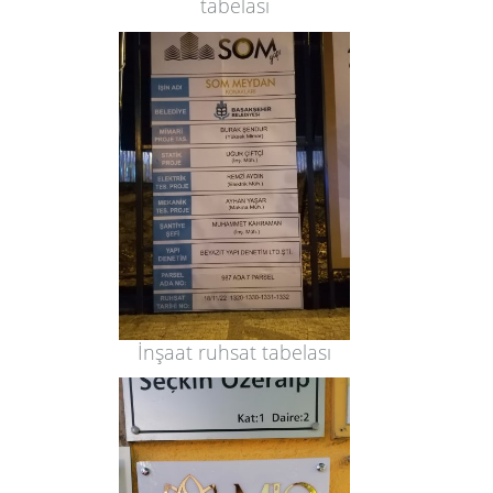
tabelası
İnşaat ruhsat tabelası