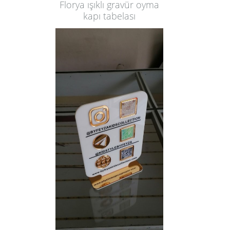
Florya ışıklı gravür oyma
kapı tabelası