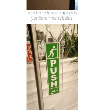
merter eskitme kapı giriş
yönlendirme tabelası