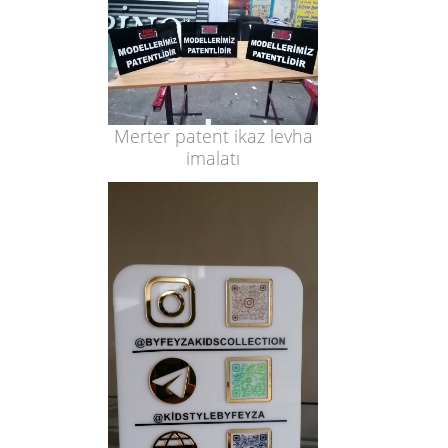
Merter patent ikaz levha
imalatı