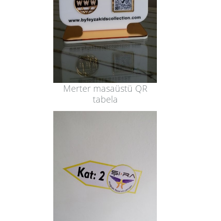
Merter masaüstü QR
tabela