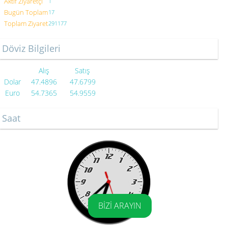
Aktif Ziyaretçi
1
Bugün Toplam
17
Toplam Ziyaret
291177
Döviz Bilgileri
Alış
Satış
Dolar
47.4896
47.6799
Euro
54.7365
54.9559
Saat
BİZİ ARAYIN