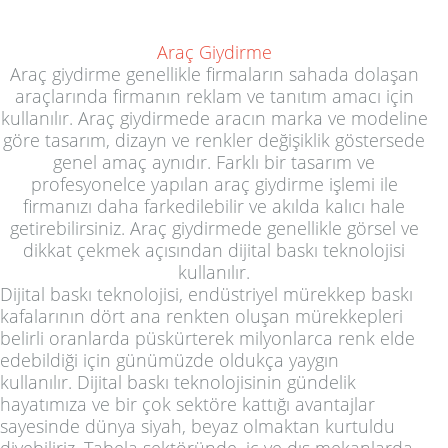
Araç Giydirme
Araç giydirme
genellikle firmaların sahada dolaşan
araçlarında firmanın
reklam ve tanıtım
amacı için
kullanılır.
Araç giydirme
de aracın marka ve modeline
göre
tasarım
, dizayn ve renkler değişiklik göstersede
genel amaç aynıdır. Farklı bir
tasarım
ve
profesyonelce yapılan
araç giydirme
işlemi ile
firmanızı daha farkedilebilir ve akılda kalıcı hale
getirebilirsiniz.
Araç giydirme
de genellikle
görsel
ve
dikkat çekmek açısından
dijital baskı
teknolojisi
kullanılır.
Dijital baskı teknolojisi, endüstriyel mürekkep baskı
kafalarının dört ana renkten oluşan mürekkepleri
belirli oranlarda püskürterek milyonlarca renk elde
edebildiği için günümüzde oldukça yaygın
kullanılır.
Dijital baskı
teknolojisinin gündelik
hayatımıza ve bir çok sektöre kattığı avantajlar
sayesinde dünya siyah, beyaz olmaktan kurtuldu