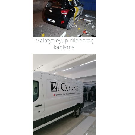
Malatya eyüp dilek araç
kaplama