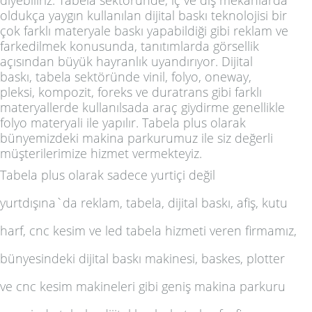
diyebiliriz.
Tabela
sektöründe, iç ve dış mekanlarda
oldukça yaygın kullanılan dijital baskı teknolojisi bir
çok farklı materyale baskı yapabildiği gibi reklam ve
farkedilmek konusunda, tanıtımlarda görsellik
açısından büyük hayranlık uyandırıyor.
Dijital
baskı
,
tabela
sektöründe
vinil, folyo, oneway,
pleksi,
kompozit, foreks
ve
duratrans
gibi farklı
materyallerde kullanılsada
araç giydirme
genellikle
folyo
materyali ile yapılır.
Tabela plus
olarak
bünyemizdeki makina parkurumuz ile siz değerli
müşterilerimize hizmet vermekteyiz.
Tabela plus olarak sadece yurtiçi değil
yurtdışına`da
reklam, tabela, dijital baskı, afiş, kutu
harf, cnc kesim ve led tabela
hizmeti veren firmamız,
bünyesindeki dijital baskı makinesi, baskes, plotter
ve cnc kesim makineleri gibi geniş makina parkuru