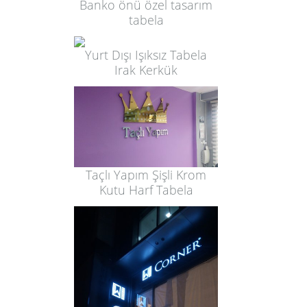
Banko önü özel tasarım
tabela
Yurt Dışı Işıksız Tabela
Irak Kerkük
Taçlı Yapım Şişli Krom
Kutu Harf Tabela