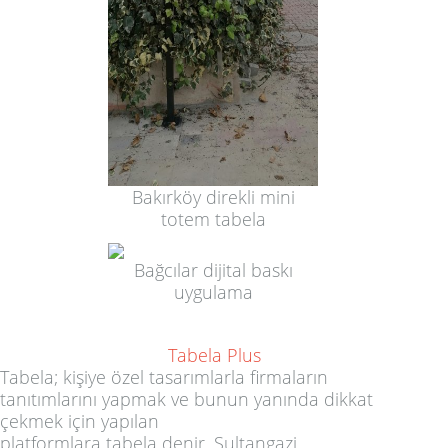
Bakırköy direkli mini
totem tabela
Bağcılar dijital baskı
uygulama
Tabela Plus
Tabela
; kişiye özel tasarımlarla firmaların
tanıtımlarını yapmak ve bunun yanında dikkat
çekmek için yapılan
platformlara
tabela
denir.
Sultangazi