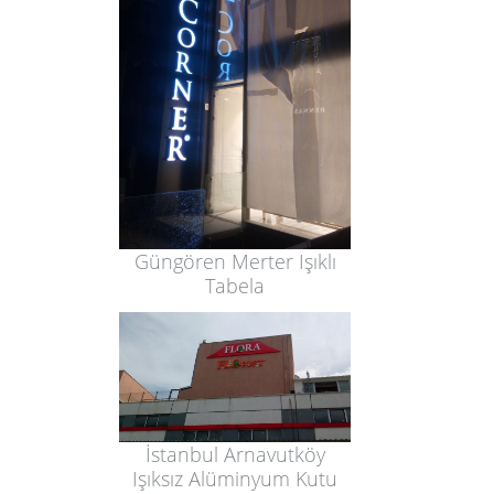
Güngören Merter Işıklı
Tabela
İstanbul Arnavutköy
Işıksız Alüminyum Kutu