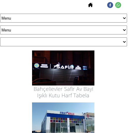
Bahçelievler Safir Av Bayi
Işıklı Kutu Harf Tabela