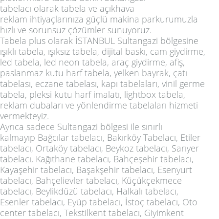
tabelacı
olarak
tabela
ve
açıkhava
reklam
ihtiyaçlarınıza güçlü makina parkurumuzla
hızlı ve sorunsuz çözümler sunuyoruz.
Tabela plus
olarak
İSTANBUL Sultangazi bölgesine
ışıklı tabela, ışıksız tabela, dijital baskı, cam giydirme,
led tabela, led neon tabela, araç giydirme, afiş,
paslanmaz kutu harf tabela, yelken bayrak, çatı
tabelası, eczane tabelası, kapı tabelaları, vinil germe
tabela, pleksi kutu harf imalatı, lightbox tabela,
reklam dubaları ve yönlendirme tabelaları
hizmeti
vermekteyiz.
Ayrıca sadece
Sultangazi
bölgesi ile sınırlı
kalmayıp
Bağcılar tabelacı, Bakırköy Tabelacı, Etiler
tabelacı, Ortaköy tabelacı, Beykoz tabelacı, Sarıyer
tabelacı, Kağıthane tabelacı, Bahçeşehir tabelacı,
Kayaşehir tabelacı, Başakşehir tabelacı, Esenyurt
tabelacı, Bahçelievler tabelacı, Küçükçekmece
tabelacı, Beylikdüzü tabelacı, Halkalı tabelacı,
Esenler tabelacı, Eyüp tabelacı, İstoç tabelacı, Oto
center tabelacı, Tekstilkent tabelacı, Giyimkent