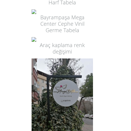
Harf Tabela
Bayrampaşa Mega
Center Cephe Vinil
Germe Tabela
Araç kaplama renk
değişimi