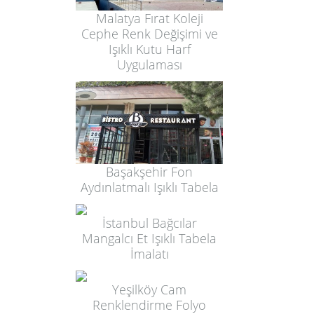
Malatya Fırat Koleji
Cephe Renk Değişimi ve
Işıklı Kutu Harf
Uygulaması
Başakşehir Fon
Aydınlatmalı Işıklı Tabela
İstanbul Bağcılar
Mangalcı Et Işıklı Tabela
İmalatı
Yeşilköy Cam
Renklendirme Folyo