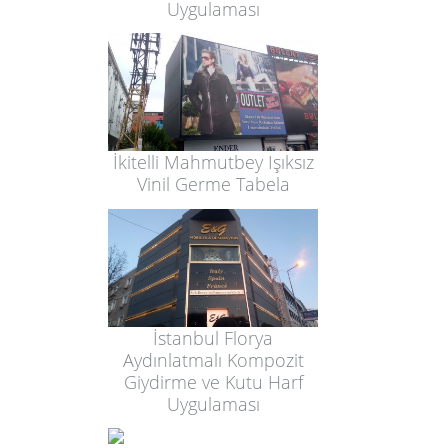
Uygulaması
İkitelli Mahmutbey Işıksız
Vinil Germe Tabela
İstanbul Florya
Aydınlatmalı Kompozit
Giydirme ve Kutu Harf
Uygulaması