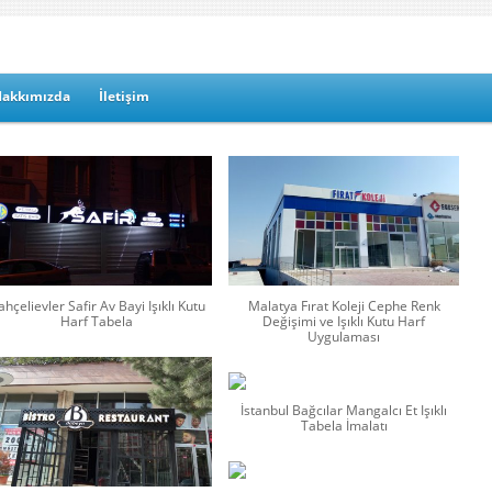
Hakkımızda
İletişim
hçelievler Safir Av Bayi Işıklı Kutu
Malatya Fırat Koleji Cephe Renk
Harf Tabela
Değişimi ve Işıklı Kutu Harf
Uygulaması
İstanbul Bağcılar Mangalcı Et Işıklı
Tabela İmalatı