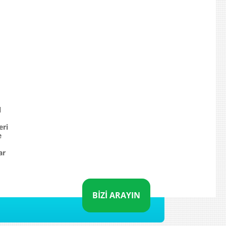
l
eri
e
ar
BİZİ ARAYIN