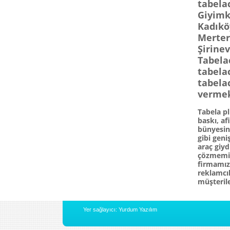
tabelac
Giyimk
Kadıkö
Merter 
Şirine
Tabelac
tabelac
tabela
vermek
Tabela pl
baskı, af
bünyesind
gibi gen
araç giy
çözmemizi
firmamızı
reklamcıl
müşteril
Yer sağlayıcı: Yurdum Yazılım