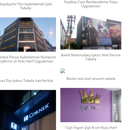
Yeşilköy Cam Renklendirme Folyo
Başakşehir Fon Aydınlatmalı Işıklı
Uygulaması
Tabela
İkitelli Mahmutbey Işıksız Vinil Germe
tanbul Florya Aydınlatmalı Kompozit
Tabela
iydirme ve Kutu Harf Uygulaması
Banko önü özel tasarım tabela
urt Dışı Işıksız Tabela Irak Kerkük
Taçlı Yapım Şişli Krom Kutu Harf